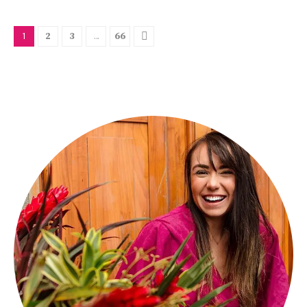
1
2
3
…
66